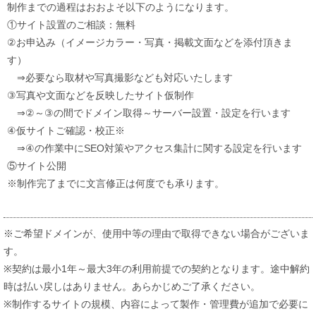
制作までの過程はおおよそ以下のようになります。
①サイト設置のご相談：無料
②お申込み（イメージカラー・写真・掲載文面などを添付頂きま
す）
⇒必要なら取材や写真撮影なども対応いたします
③写真や文面などを反映したサイト仮制作
⇒②～③の間でドメイン取得～サーバー設置・設定を行います
④仮サイトご確認・校正※
⇒④の作業中にSEO対策やアクセス集計に関する設定を行います
⑤サイト公開
※制作完了までに文言修正は何度でも承ります。
※ご希望ドメインが、使用中等の理由で取得できない場合がございま
す。
※契約は最小1年～最大3年の利用前提での契約となります。途中解約
時は払い戻しはありません。あらかじめご了承ください。
※制作するサイトの規模、内容によって製作・管理費が追加で必要に